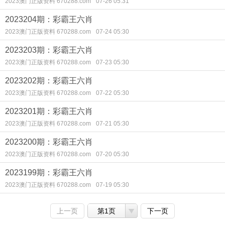
2023澳门正版资料 670288.com
07-26 05:31
2023204期：彩霸王六肖
2023澳门正版资料 670288.com
07-24 05:30
2023203期：彩霸王六肖
2023澳门正版资料 670288.com
07-23 05:30
2023202期：彩霸王六肖
2023澳门正版资料 670288.com
07-22 05:30
2023201期：彩霸王六肖
2023澳门正版资料 670288.com
07-21 05:30
2023200期：彩霸王六肖
2023澳门正版资料 670288.com
07-20 05:30
2023199期：彩霸王六肖
2023澳门正版资料 670288.com
07-19 05:30
上一页
第1页
下一页